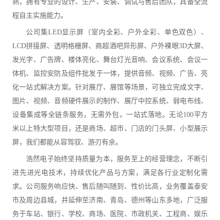
熟，拥有专业的设计、生产、安装、调试与售后团队，具备全流
程自主实施能力。
公司集LED显示屏（室内全彩、户外全彩、单色双色）、
LCD拼接屏、透明格栅屏、商超酒吧异形屏、户外裸眼3D大屏、
发光字、广告牌、楼体亮化、舞台灯光音响、会议系统、会议一
体机、监控安防及组件批发于一体，提供音频、视频、广告、亮
化一站式解决方案。针对展厅、展馆等场景，可独立完成文字、
图片、视频、音频硬件展示的制作、展厅中控系统、弱电布线、
设备集成等全链条服务，无需外包，一站式落地。无论100平方
米以上特大型项目，还是商场、超市、门店的门头屏、小型展示
屏，我们都能从容驾驭、游刃有余。
浩然电子始终坚持质量为本，服务至上的经营理念，不断引
进先进光电技术，持续优化产品与方案，满足各行业定制化需
求。公司服务响应快、售后随叫随到、性价比高，业务覆盖泰安
市及周边县城，并延伸至济南、青岛、德州等山东多地，广泛服
务于车站、银行、学校、商场、医院、市政机关、工程商、娱乐